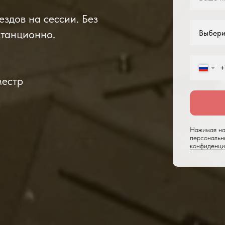
здов на сессии. Без
станционно.
+
местр
Нажимая на
персональн
конфиденци