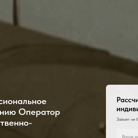
сиональное
Рассч
индив
ению Оператор
ственно-
Займет не 